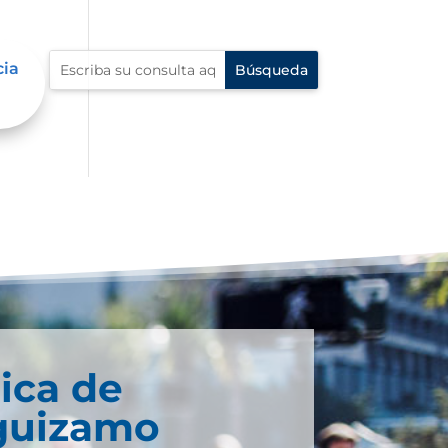
cia
ica de
guizamo