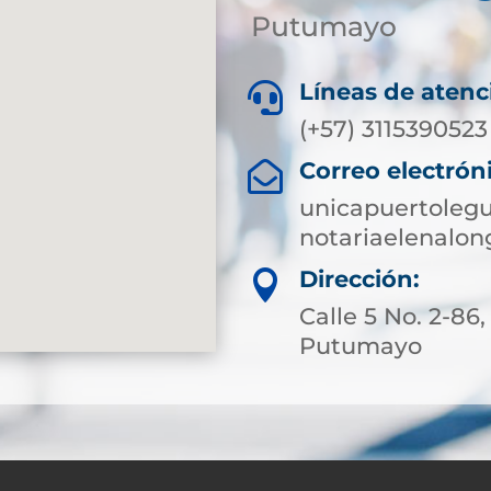
Putumayo
Líneas de atenc

(+57) 3115390523
Correo electrón

unicapuertoleg
notariaelenalo
Dirección:

Calle 5 No. 2-86
Putumayo