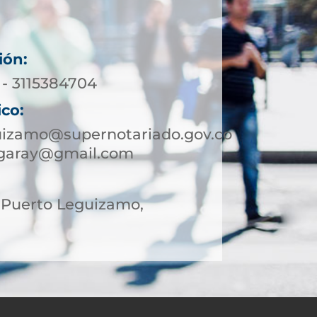
ión:
 - 3115384704
ico:
uizamo@supernotariado.gov.co
ngaray@gmail.com
, Puerto Leguizamo,