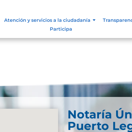
ue les aplique de interés.
Atención y servicios a la ciudadanía
Transparen
Participa
Notaría Ún
Puerto Le