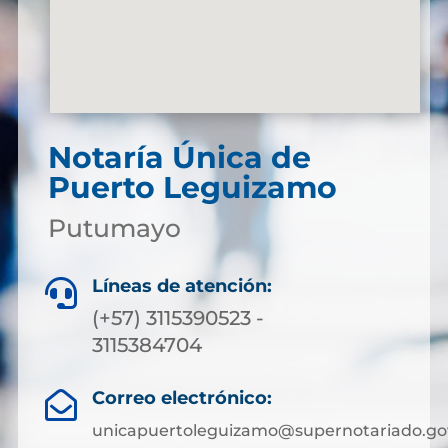
Notaría Única de
Puerto Leguizamo
Putumayo
Líneas de atención:

(+57) 3115390523 -
3115384704
Correo electrónico:

unicapuertoleguizamo@supernotariado.go