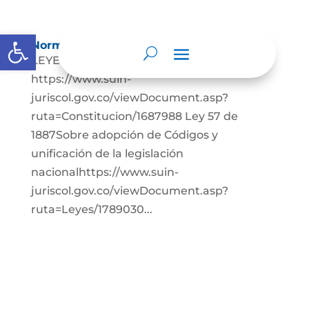
Abrir barra de herramientas
Normatividad
LEYES: Constitución Política de Colombia.
https://www.suin-
juriscol.gov.co/viewDocument.asp?
ruta=Constitucion/1687988 Ley 57 de
1887Sobre adopción de Códigos y
unificación de la legislación
nacionalhttps://www.suin-
juriscol.gov.co/viewDocument.asp?
ruta=Leyes/1789030...