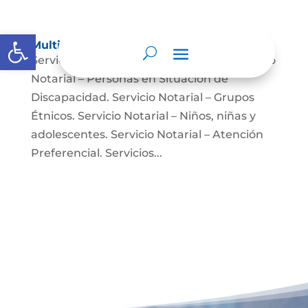
Abrir barra de herramientas
Multimedia
Servicio Notarial – Fuerzas Militares. Servicio
Notarial – Personas en Situación de
Discapacidad. Servicio Notarial – Grupos
Étnicos. Servicio Notarial – Niños, niñas y
adolescentes. Servicio Notarial – Atención
Preferencial. Servicios...