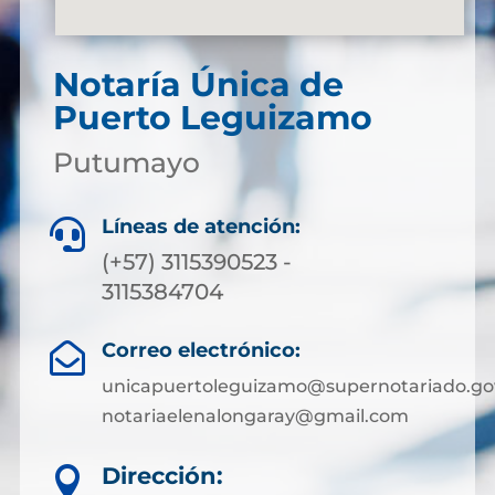
Notaría Única de
Puerto Leguizamo
Putumayo
Líneas de atención:

(+57) 3115390523 -
3115384704
Correo electrónico:

unicapuertoleguizamo@supernotariado.go
notariaelenalongaray@gmail.com
Dirección:
