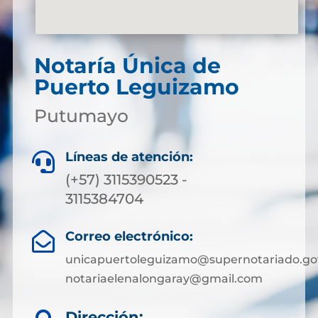
Notaría Única de
Puerto Leguizamo
Putumayo
Líneas de atención:

(+57) 3115390523 -
3115384704
Correo electrónico:

unicapuertoleguizamo@supernotariado.go
notariaelenalongaray@gmail.com
Dirección: