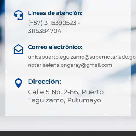
Líneas de atención:

(+57) 3115390523 -
3115384704
Correo electrónico:

unicapuertoleguizamo@supernotariado.go
notariaelenalongaray@gmail.com
Dirección:

Calle 5 No. 2-86, Puerto
Leguizamo, Putumayo