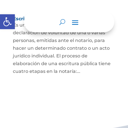
Abrir barra de herramientas
Escritura Pública
Es un documento que contiene la
declaración de voluntad de una o varias
personas, emitidas ante el notario, para
hacer un determinado contrato o un acto
jurídico individual. El proceso de
elaboración de una escritura pública tiene
cuatro etapas en la notaría:...