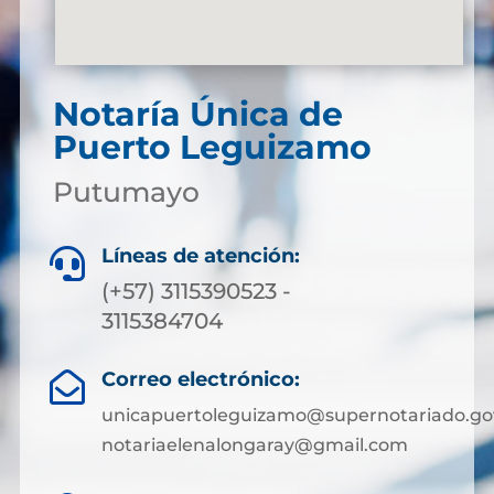
Notaría Única de
Puerto Leguizamo
Putumayo
Líneas de atención:

(+57) 3115390523 -
3115384704
Correo electrónico:

unicapuertoleguizamo@supernotariado.go
notariaelenalongaray@gmail.com