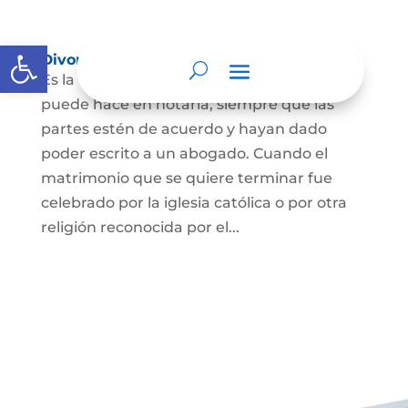
Abrir barra de herramientas
Divorcio
Es la terminación del Matrimonio Civil y se
puede hace en notaría, siempre que las
partes estén de acuerdo y hayan dado
poder escrito a un abogado. Cuando el
matrimonio que se quiere terminar fue
celebrado por la iglesia católica o por otra
religión reconocida por el...