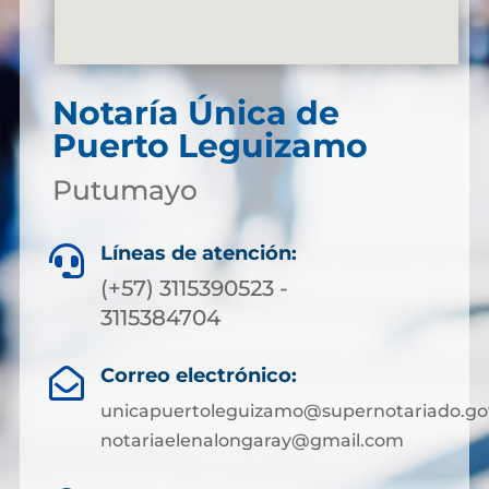
Notaría Única de
Puerto Leguizamo
Putumayo
Líneas de atención:

(+57) 3115390523 -
3115384704
Correo electrónico:

unicapuertoleguizamo@supernotariado.go
notariaelenalongaray@gmail.com