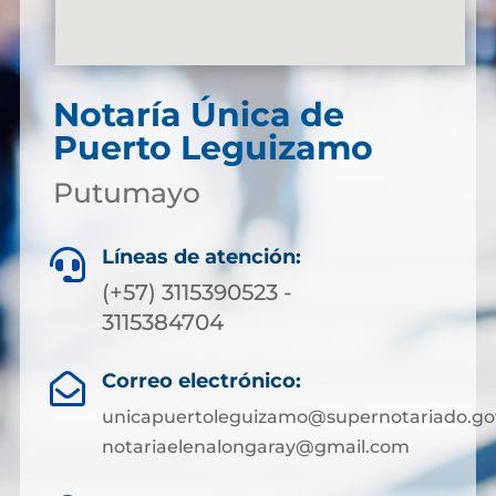
Notaría Única de
Puerto Leguizamo
Putumayo
Líneas de atención:

(+57) 3115390523 -
3115384704
Correo electrónico:

unicapuertoleguizamo@supernotariado.go
notariaelenalongaray@gmail.com