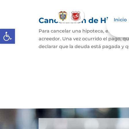
Cancelación de Hipote
Inicio
Abrir barra de herramientas
Para cancelar una hipoteca, el dueño d
acreedor. Una vez ocurrido el pago, qui
declarar que la deuda está pagada y que