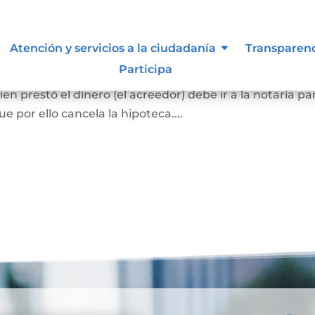
ca
Atención y servicios a la ciudadanía
Transparen
Participa
el bien hipotecado debe pagar la totalidad de la deuda
en prestó el dinero (el acreedor) debe ir a la notaría pa
 por ello cancela la hipoteca....