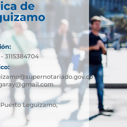
ica de
guizamo
ión:
 - 3115384704
ico:
uizamo@supernotariado.gov.co
ngaray@gmail.com
, Puerto Leguizamo,