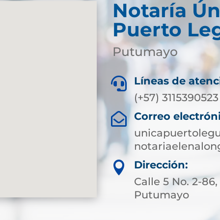
Notaría Ún
Puerto Le
Putumayo
Líneas de atenc

(+57) 3115390523
Correo electrón

unicapuertoleg
notariaelenalo
Dirección:

Calle 5 No. 2-86
Putumayo