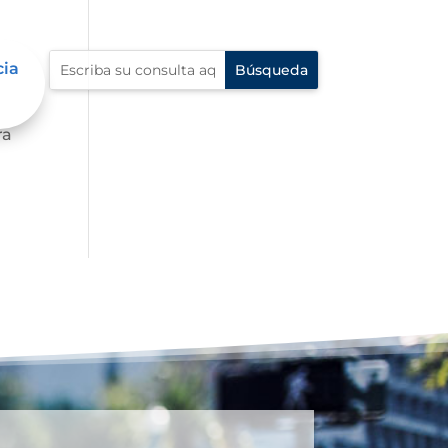
cia
 al
ra