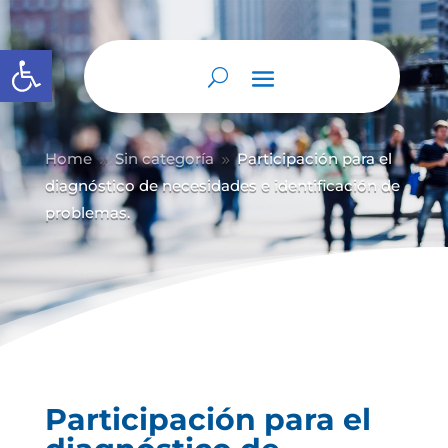
Abrir barra de herramientas
Home
Sin categoría
Participación para el
9
9
diagnóstico de necesidades e identificación de
problemas.
Participación para el