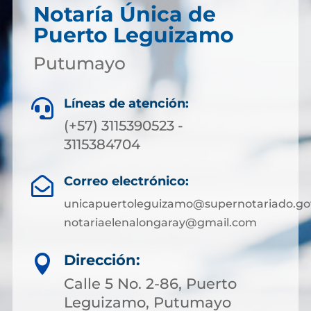
Notaría Única de
Puerto Leguizamo
Putumayo
Líneas de atención:

(+57) 3115390523 -
3115384704
Correo electrónico:

unicapuertoleguizamo@supernotariado.go
notariaelenalongaray@gmail.com
Dirección:

Calle 5 No. 2-86, Puerto
Leguizamo, Putumayo