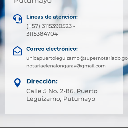
Putumayo
Líneas de atención:

(+57) 3115390523 -
3115384704
Correo electrónico:

unicapuertoleguizamo@supernotariado.go
notariaelenalongaray@gmail.com
Dirección:

Calle 5 No. 2-86, Puerto
Leguizamo, Putumayo