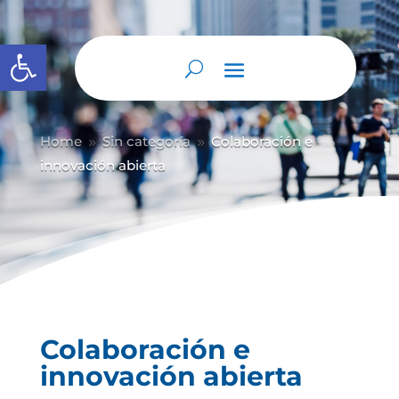
Abrir barra de herramientas
Home
Sin categoría
Colaboración e
9
9
innovación abierta
Colaboración e
innovación abierta