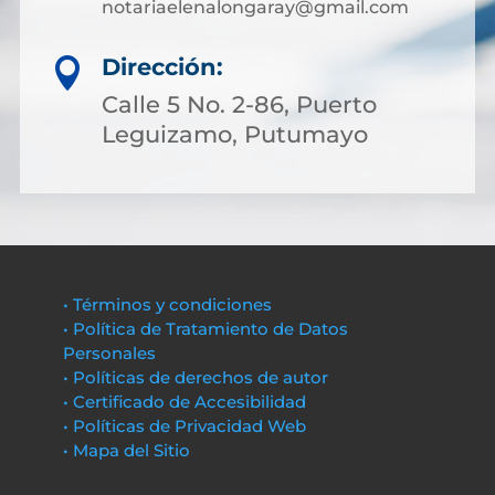
notariaelenalongaray@gmail.com
Dirección:

Calle 5 No. 2-86, Puerto
Leguizamo, Putumayo
• Términos y condiciones
• Política de Tratamiento de Datos
Personales
• Políticas de derechos de autor
• Certificado de Accesibilidad
• Políticas de Privacidad Web
• Mapa del Sitio